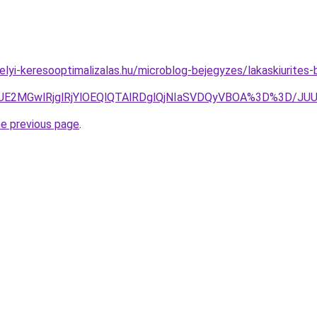
.helyi-keresooptimalizalas.hu/microblog-bejegyzes/lakaskiurites-b
JDJUE2MGwlRjglRjYlOEQlQTAlRDglQjNIaSVDQyVBOA%3D%3D/
he previous page
.