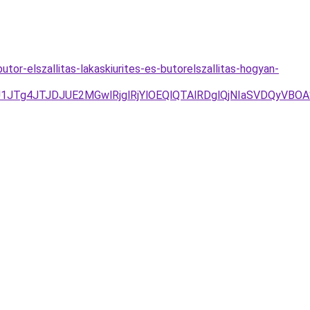
utor-elszallitas-lakaskiurites-es-butorelszallitas-hogyan-
JUU1JTg4JTJDJUE2MGwlRjglRjYlOEQlQTAlRDglQjNIaSVDQy