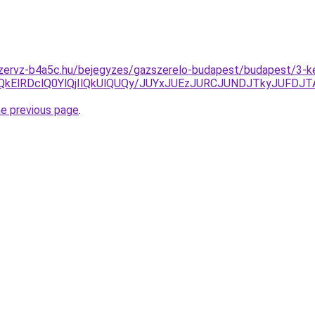
szervz-b4a5c.hu/bejegyzes/gazszerelo-budapest/budapest/3-k
QkElRDclQ0YlQjIlQkUlQUQy/JUYxJUEzJURCJUNDJTkyJUFD
he previous page
.