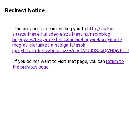
Redirect Notice
The previous page is sending you to
http://zsakos-
sittszallitas.e-hulladek-elszallitasa.hu/microblog-
bejegyzes/hagyatek-felszamolas-hogyan-konnyitheti-
meg-az-eletunket-a-szolgaltatasok-
igenybevetele/szabolcsbaka/ciVCNiU4OSUxQiVGQiV
If you do not want to visit that page, you can
return to
the previous page
.