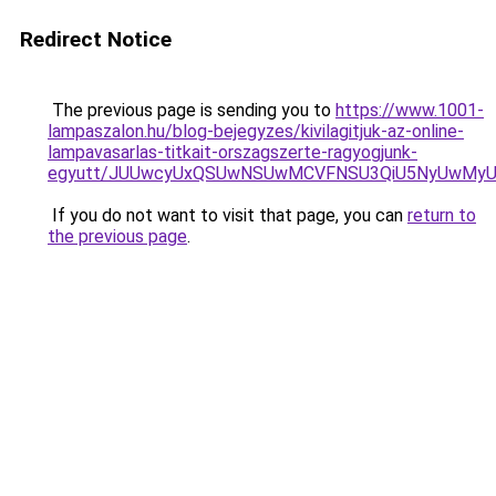
Redirect Notice
The previous page is sending you to
https://www.1001-
lampaszalon.hu/blog-bejegyzes/kivilagitjuk-az-online-
lampavasarlas-titkait-orszagszerte-ragyogjunk-
egyutt/JUUwcyUxQSUwNSUwMCVFNSU3QiU5NyUwMy
If you do not want to visit that page, you can
return to
the previous page
.